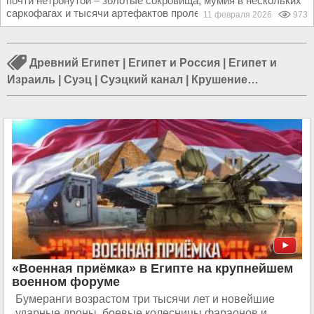
почти нетронутой – золотые сокровища, мумия в нескольких
саркофагах и тысячи артефактов пролежали под...
11 февраля 2026
973
Древний Египет
|
Египет и Россия
|
Египет и
Израиль
|
Суэц
|
Суэцкий канал
|
Крушение
российского самолета Airbus А321 над Египтом
31.10.2015
|
Каир
|
Теракт в Египте
|
Отдых в Египте
|
Катастрофа в Египте
|
Авиакатастрофа в Египте
«Военная приёмка» в Египте на крупнейшем
военном форуме
Бумеранги возрастом три тысячи лет и новейшие
ударные дроны, боевые колесницы фараонов и