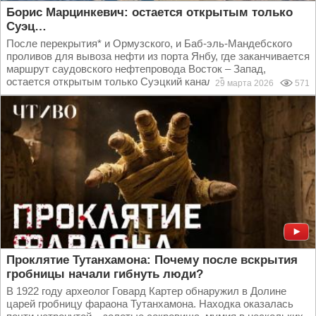
Борис Марцинкевич: остается открытым только
Суэц…
После перекрытия* и Ормузского, и Баб-эль-Мандебского
проливов для вывоза нефти из порта Янбу, где заканчивается
маршрут саудовского нефтепровода Восток – Запад,
остается открытым только Суэцкий канал. Задачка...
29 марта 2026
571
Проклятие Тутанхамона: Почему после вскрытия
гробницы начали гибнуть люди?
В 1922 году археолог Говард Картер обнаружил в Долине
царей гробницу фараона Тутанхамона. Находка оказалась