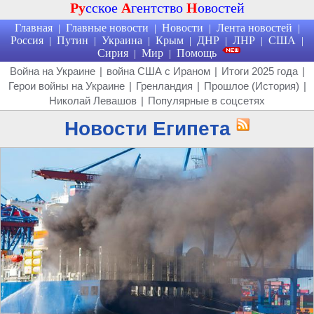
Ру
сское
А
гентство
Н
овостей
Главная
Главные новости
Новости
Лента новостей
|
|
|
|
Россия
Путин
Украина
Крым
ДНР
ЛНР
США
|
|
|
|
|
|
|
Сирия
Мир
Помощь
|
|
Война на Украине
|
война США с Ираном
|
Итоги 2025 года
|
Герои войны на Украине
|
Гренландия
|
Прошлое (История)
|
Николай Левашов
|
Популярные в соцсетях
Новости Египета