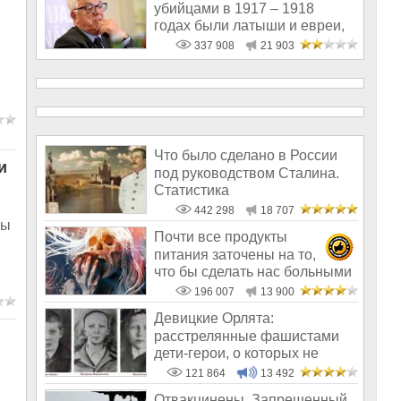
убийцами в 1917 – 1918
годах были латыши и евреи,
а не русс
337 908
21 903
Что было сделано в России
и
под руководством Сталина.
Статистика
442 298
18 707
ны
Почти все продукты
питания заточены на то,
что бы сделать нас больными
и бесплодным
196 007
13 900
Девицкие Орлята:
расстрелянные фашистами
дети-герои, о которых не
рассказывают в шк
121 864
13 492
Отвакцинены. Запрещенный