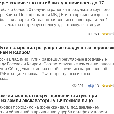
ире: количество погибших увеличилось до 17
гибли и более 30 получили ранения в результате крупного
тре Каира. По информации МВД Египта причиной взрыва
бильная авария. Согласно заявлению правоохранителей –
выехал на встречную полосу, где столкнулся с двумя...
769
утин разрешил регулярные воздушные перевозк
ией и Каиром
ссии Владимир Путин разрешил регулярные воздушные
жду Россией и Каиром. Соответствующие изменения внесе
дента Об отдельных мерах по обеспечению национальной
 РФ и защите граждан РФ от преступных и иных
х...
601
13
омкий скандал вокруг древней статуи: при
 из земли экскаваторы уничтожили лицо
аходки проходило на фоне скандала: под давлением
ти и обвинений в причинении ущерба артефакту власти