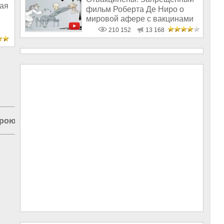
рая
фильм Роберта Де Ниро о
мировой афере с вакцинами
210 152
13 168
кроют Египет