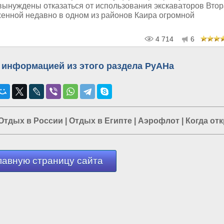
вынуждены отказаться от использования экскаваторов Вто
женной недавно в одном из районов Каира огромной
4 714
6
 информацией из этого раздела РуАНа
Отдых в России
|
Отдых в Египте
|
Аэрофлот
|
Когда от
лавную страницу сайта