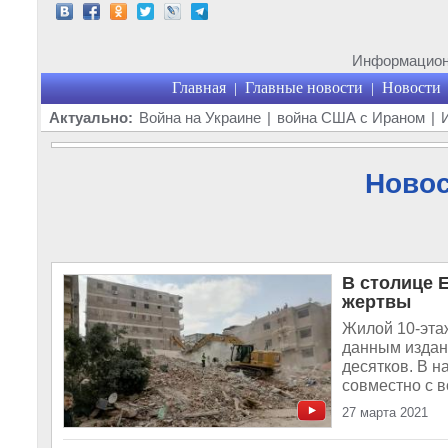
Информационн
Главная
Главные новости
Новости
|
|
Актуально:
Война на Украине
|
война США с Ираном
|
Новос
В столице 
жертвы
Жилой 10-этаж
данным издани
десятков. В 
совместно с в
27 марта 2021