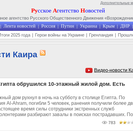
Дополнительные 
Ру
сское
А
гентство
Н
овостей
ое агентство Русского Общественного Движения «Возрождение
Лента новостей
Россия
Путин
Украина
Крым
ДНР
|
|
|
|
|
|
|
Итоги 2025 года
|
Герои войны на Украине
|
Гренландия
|
Прошло
ти Каира
Видео-новости К
Египта обрушился 10-этажный жилой дом. Есть
ный дом рухнул в ночь на субботу в столице Египта. По
я Al-Ahram, погибли 5 человек, ранения получили более дв
настоящее время силы сотрудники экстренных служб
олонтерами разбирают завалы в поисках пострадавших. По.
783