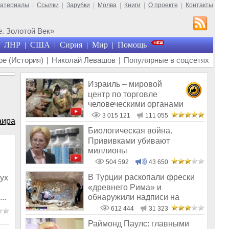
материалы
|
Ссылки
|
Зарубки
|
Молва
|
Книги
|
О проекте
|
Контакты
. Золотой Век»
ЛНР
США
Сирия
Мир
Помощь
|
|
|
|
е (История)
|
Николай Левашов
|
Популярные в соцсетях
Израиль – мировой
центр по торговле
человеческими органами
3 015 121
111 055
аира
Биологическая война.
Прививками убивают
миллионы
504 592
43 650
В Турции раскопали фрески
ух
«древнего Рима» и
обнаружили надписи на
..
Русском!
612 444
31 323
Раймонд Паулс: главными