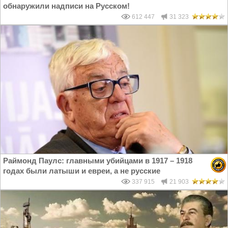
обнаружили надписи на Русском!
612 447
31 323
Раймонд Паулс: главными убийцами в 1917 – 1918
годах были латыши и евреи, а не русские
337 915
21 903