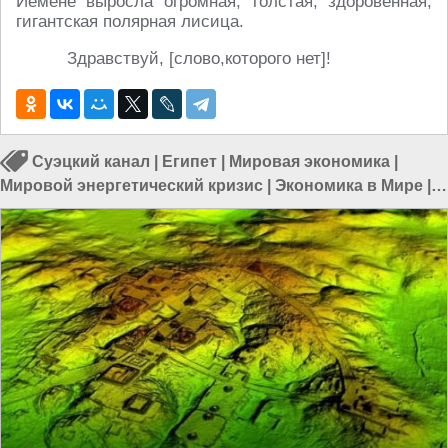
Йемене выросла огромная, толстая, здоровенная,
гигантская полярная лисица.
Здравствуй, [слово,которого нет]!
Суэцкий канал
|
Египет
|
Мировая экономика
|
Мировой энергетический кризис
|
Экономика в Мире
|
Экономика в Африке