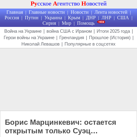
Ру
сское
А
гентство
Н
овостей
Главная
Главные новости
Новости
Лента новостей
|
|
|
|
Россия
Путин
Украина
Крым
ДНР
ЛНР
США
|
|
|
|
|
|
|
Сирия
Мир
Помощь
|
|
Война на Украине
|
война США с Ираном
|
Итоги 2025 года
|
Герои войны на Украине
|
Гренландия
|
Прошлое (История)
|
Николай Левашов
|
Популярные в соцсетях
Борис Марцинкевич: остается
открытым только Суэц…