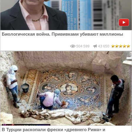
Биологическая война. Прививками убивают миллионы
504 599
43 650
В Турции раскопали фрески «древнего Рима» и