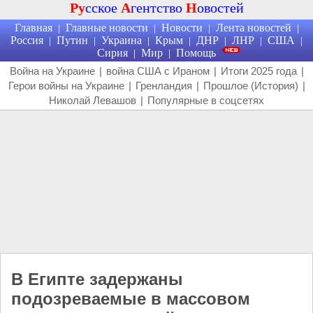
Ру
сское
А
гентство
Н
овостей
Главная
Главные новости
Новости
Лента новостей
|
|
|
|
Россия
Путин
Украина
Крым
ДНР
ЛНР
США
|
|
|
|
|
|
|
Сирия
Мир
Помощь
|
|
Война на Украине
|
война США с Ираном
|
Итоги 2025 года
|
Герои войны на Украине
|
Гренландия
|
Прошлое (История)
|
Николай Левашов
|
Популярные в соцсетях
В Египте задержаны
подозреваемые в массовом