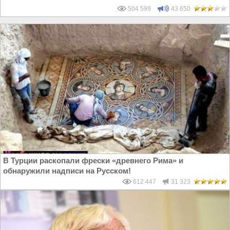
504 599
43 650
В Турции раскопали фрески «древнего Рима» и
обнаружили надписи на Русском!
612 447
31 323