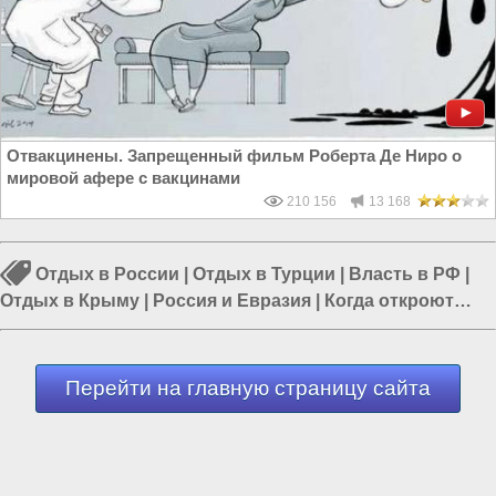
Отвакцинены. Запрещенный фильм Роберта Де Ниро о
мировой афере с вакцинами
210 156
13 168
Отдых в России
|
Отдых в Турции
|
Власть в РФ
|
Отдых в Крыму
|
Россия и Евразия
|
Когда откроют
Египет
|
Политика в России
Перейти на главную страницу сайта