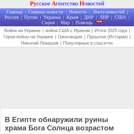
Ру
сское
А
гентство
Н
овостей
Главная
Главные новости
Новости
Лента новостей
|
|
|
|
Россия
Путин
Украина
Крым
ДНР
ЛНР
США
|
|
|
|
|
|
|
Сирия
Мир
Помощь
|
|
Война на Украине
|
война США с Ираном
|
Итоги 2025 года
|
Герои войны на Украине
|
Гренландия
|
Прошлое (История)
|
Николай Левашов
|
Популярные в соцсетях
В Египте обнаружили руины
храма Бога Солнца возрастом