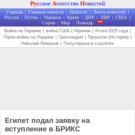
Ру
сское
А
гентство
Н
овостей
Главная
Главные новости
Новости
Лента новостей
|
|
|
|
Россия
Путин
Украина
Крым
ДНР
ЛНР
США
|
|
|
|
|
|
|
Сирия
Мир
Помощь
|
|
Война на Украине
|
война США с Ираном
|
Итоги 2025 года
|
Герои войны на Украине
|
Гренландия
|
Прошлое (История)
|
Николай Левашов
|
Популярные в соцсетях
Египет подал заявку на
вступление в БРИКС