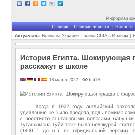
Информационн
Главная
Главные новости
Новости
|
|
Актуально:
Война на Украине
|
война США с Ираном
|
История Египта. Шокирующая 
расскажут в школе
6 619
16 марта 2022
Когда в 1922 году английский археол
удивлению не было предела, ведь помимо са
с золотисто-каштановыми волосами бабушки
Тутанхамона Туйя тоже была белокурой; светл
(1400 г. до н.э. по официальной версии).