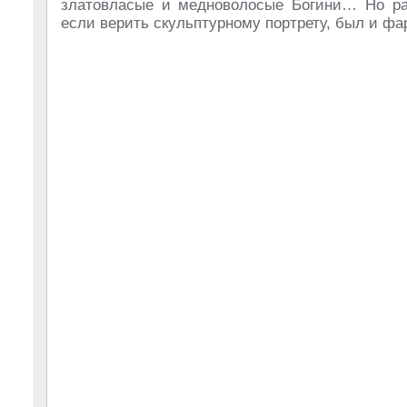
златовласые и медноволосые Богини… Но раз
если верить скульптурному портрету, был и фа