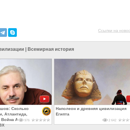
Ссылки на новос
вилизации
|
Всемирная история
шов: Сколько
Наполеон и древняя цивилизация
и, Атлантида,
Египта
, Война Аримии с
976
2 642
ЗХ