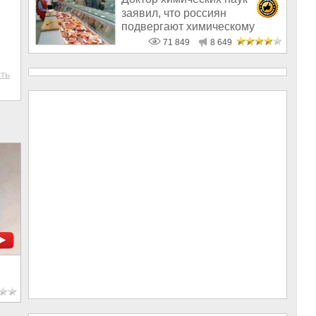
заявил, что россиян
подвергают химическому
геноциду
71 849
8 649
ть