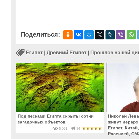
Поделиться:
Египет
|
Древний Египет
|
Прошлое нашей ци
Под песками Египта скрыты сотни
Николай Лева
загадочных объектов
живут иерарх
Египет, Китай
5 061
94
Расенией, СМ