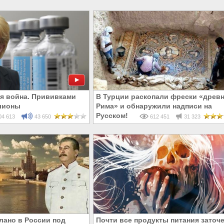
я война. Прививками
В Турции раскопали фрески «древн
лионы
Рима» и обнаружили надписи на
Русском!
4 613
43 650
612 451
31 323
лано в России под
Почти все продукты питания заточ