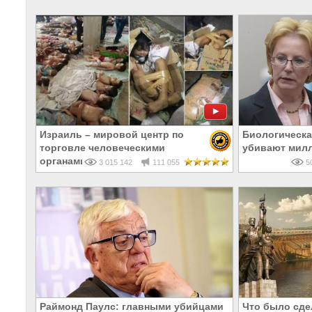
Израиль – мировой центр по
Биологическа
торговле человеческими
убивают мил
органами
3 015 142
111 055
50
Раймонд Паулс: главными убийцами
Что было сде