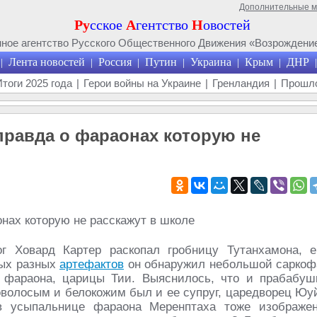
Дополнительные 
Ру
сское
А
гентство
Н
овостей
ое агентство Русского Общественного Движения «Возрождение
Лента новостей
Россия
Путин
Украина
Крым
ДНР
|
|
|
|
|
|
|
Итоги 2025 года
|
Герои войны на Украине
|
Гренландия
|
Прошло
правда о фараонах которую не
ог Ховард Картер раскопал гробницу Тутанхамона, е
мых разных
артефактов
он обнаружил небольшой саркоф
 фараона, царицы Тии. Выяснилось, что и прабабуш
оволосым и белокожим был и ее супруг, царедворец Юу
 в усыпальнице фараона Меренптаха тоже изображе