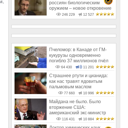
м,
россиян биологическим
оружием – новое откровение
Эдварда Сноудена
246 229
12 527
Пчеломор: в Канаде от ГМ-
кукурузы одновременно
погибло 37 миллионов пчёл
64 430
11 201
Страшнее ртути и цианида:
как нас травят ядовитым
пальмовым маслом
77 660
10 996
Майдана не было. Было
вторжение США:
американский экс-министр
написал открытое пись
116 431
10 884
Доктор химических наук