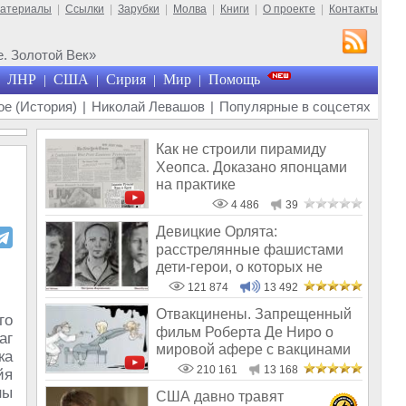
материалы
|
Ссылки
|
Зарубки
|
Молва
|
Книги
|
О проекте
|
Контакты
. Золотой Век»
ЛНР
США
Сирия
Мир
Помощь
|
|
|
|
е (История)
|
Николай Левашов
|
Популярные в соцсетях
Как не строили пирамиду
Хеопса. Доказано японцами
на практике
4 486
39
Девицкие Орлята:
расстрелянные фашистами
дети-герои, о которых не
рассказывают в шк
121 874
13 492
Отвакцинены. Запрещенный
го
фильм Роберта Де Ниро о
аг
мировой афере с вакцинами
ка
210 161
13 168
йя
ны
США давно травят