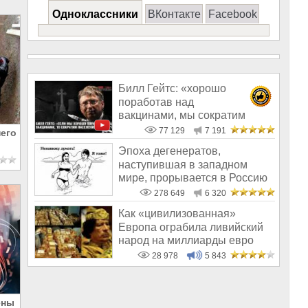
Одноклассники
ВКонтакте
Facebook
Билл Гейтс: «хорошо
поработав над
вакцинами, мы сократим
население на 10-15%»
77 129
7 191
его
Эпоха дегенератов,
наступившая в западном
мире, прорывается в Россию
278 649
6 320
Как «цивилизованная»
Европа ограбила ливийский
народ на миллиарды евро
28 978
5 843
ены