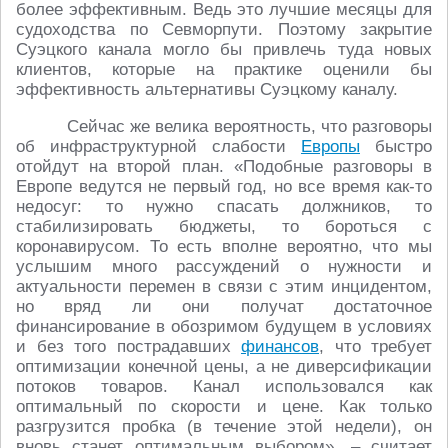
более эффективным. Ведь это лучшие месяцы для
судоходства по Севморпути. Поэтому закрытие
Суэцкого канала могло бы привлечь туда новых
клиентов, которые на практике оценили бы
эффективность альтернативы Суэцкому каналу.
Сейчас же велика вероятность, что разговоры
об инфраструктурной слабости
Европы
быстро
отойдут на второй план. «Подобные разговоры в
Европе ведутся не первый год, но все время как-то
недосуг: то нужно спасать должников, то
стабилизировать бюджеты, то бороться с
коронавирусом. То есть вполне вероятно, что мы
услышим много рассуждений о нужности и
актуальности перемен в связи с этим инцидентом,
но вряд ли они получат достаточное
финансирование в обозримом будущем в условиях
и без того пострадавших
финансов
, что требует
оптимизации конечной цены, а не диверсификации
потоков товаров. Канал использовался как
оптимальный по скорости и цене. Как только
разгрузится пробка (в течение этой недели), он
вновь станет оптимальным выбором», – считает