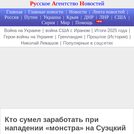
Ру
сское
А
гентство
Н
овостей
Главная
Главные новости
Новости
Лента новостей
|
|
|
|
Россия
Путин
Украина
Крым
ДНР
ЛНР
США
|
|
|
|
|
|
|
Сирия
Мир
Помощь
|
|
Война на Украине
|
война США с Ираном
|
Итоги 2025 года
|
Герои войны на Украине
|
Гренландия
|
Прошлое (История)
|
Николай Левашов
|
Популярные в соцсетях
Кто сумел заработать при
нападении «монстра» на Суэцкий