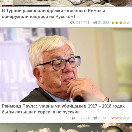
В Турции раскопали фрески «древнего Рима» и
обнаружили надписи на Русском!
612 451
31 323
Раймонд Паулс: главными убийцами в 1917 – 1918 годах
были латыши и евреи, а не русские
337 921
21 903