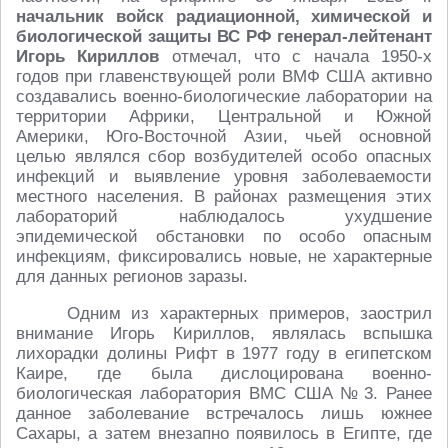
начальник войск радиационной, химической и
биологической защиты ВС РФ генерал-лейтенант
Игорь Кириллов
отмечал, что с начала 1950-х
годов при главенствующей роли ВМФ США активно
создавались военно-биологические лаборатории на
территории Африки, Центральной и Южной
Америки, Юго-Восточной Азии, чьей основной
целью являлся сбор возбудителей особо опасных
инфекций и выявление уровня заболеваемости
местного населения. В районах размещения этих
лабораторий наблюдалось ухудшение
эпидемической обстановки по особо опасным
инфекциям, фиксировались новые, не характерные
для данных регионов заразы.
Одним из характерных примеров, заострил
внимание Игорь Кириллов, являлась вспышка
лихорадки долины Рифт в 1977 году в египетском
Каире, где была дислоцирована военно-
биологическая лаборатория ВМС США № 3. Ранее
данное заболевание встречалось лишь южнее
Сахары, а затем внезапно появилось в Египте, где