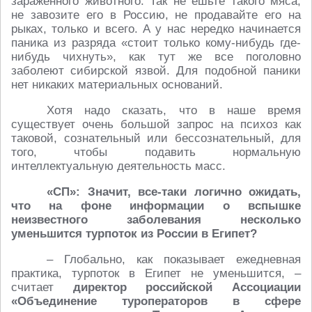
зараженного животного. Так не ешьте такого мяса,
не завозите его в Россию, не продавайте его на
рыках, только и всего. А у нас нередко начинается
паника из разряда «стоит только кому-нибудь где-
нибудь чихнуть», как тут же все поголовно
заболеют сибирской язвой. Для подобной паники
нет никаких материальных оснований.
Хотя надо сказать, что в наше время
существует очень большой запрос на психоз как
таковой, сознательный или бессознательный, для
того, чтобы подавить нормальную
интеллектуальную деятельность масс.
«СП»: Значит, все-таки логично ожидать,
что на фоне информации о вспышке
неизвестного заболевания несколько
уменьшится турпоток из России в Египет?
– Глобально, как показывает ежедневная
практика, турпоток в Египет не уменьшится, –
считает
директор российской Ассоциации
«Объединение туроператоров в сфере