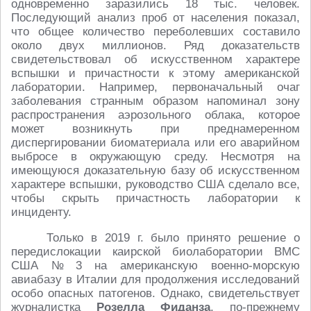
одновременно заразились 18 тыс. человек.
Последующий анализ проб от населения показал,
что общее количество переболевших составило
около двух миллионов. Ряд доказательств
свидетельствовал об искусственном характере
вспышки и причастности к этому американской
лаборатории. Например, первоначальный очаг
заболевания странным образом напоминал зону
распространения аэрозольного облака, которое
может возникнуть при преднамеренном
диспергировании биоматериала или его аварийном
выбросе в окружающую среду. Несмотря на
имеющуюся доказательную базу об искусственном
характере вспышки, руководство США сделало все,
чтобы скрыть причастность лаборатории к
инциденту.
Только в 2019 г. было принято решение о
передислокации каирской биолаборатории ВМС
США № 3 на американскую военно-морскую
авиабазу в Италии для продолжения исследований
особо опасных патогенов. Однако, свидетельствует
журналистка
Розелла Фиданза
, по-прежнему