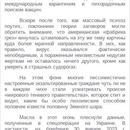
международным карантином и лихорадочным
поиском вакцин.
Вскоре после того, как массовый психоз
поутих, поклонники теории заговоров могли
обратить внимание, что американская «фабрика
грез» кинулась штамповать на эту же тему картины
куда более мрачной направленности. В них, как
правило, вирус оказывался фактически
непобедимым, а пораженным неизвестным недугам
жертвам не оставалось ничего другого, кроме как
умереть в страшных судорогах.
На этом фоне многие пессимистично
настроенные экзальтированные граждане чуть ли не
в каждом чихе стали усматривать происки
«мирового теневого правительства», которое спит и
видит, каким бы особо лихоимским способом
половчее извести половину Земного шара.
Масла в этот огонь плеснули данные,
полученные в спецоперации на Украине. В
частности, на брифинге 30 января 2023 г.