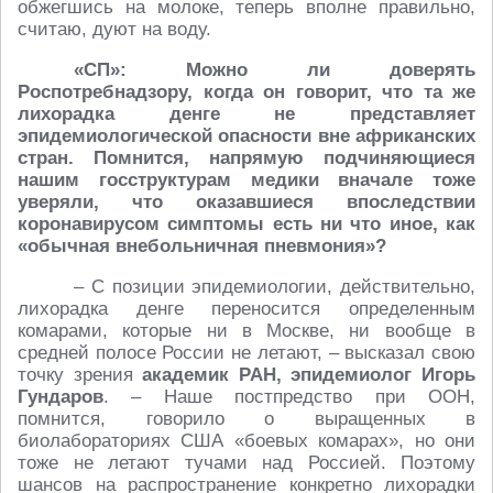
обжегшись на молоке, теперь вполне правильно,
считаю, дуют на воду.
«СП»: Можно ли доверять
Роспотребнадзору, когда он говорит, что та же
лихорадка денге не представляет
эпидемиологической опасности вне африканских
стран. Помнится, напрямую подчиняющиеся
нашим госструктурам медики вначале тоже
уверяли, что оказавшиеся впоследствии
коронавирусом симптомы есть ни что иное, как
«обычная внебольничная пневмония»?
– С позиции эпидемиологии, действительно,
лихорадка денге переносится определенным
комарами, которые ни в Москве, ни вообще в
средней полосе России не летают, – высказал свою
точку зрения
академик РАН, эпидемиолог Игорь
Гундаров
. – Наше постпредство при ООН,
помнится, говорило о выращенных в
биолабораториях США «боевых комарах», но они
тоже не летают тучами над Россией. Поэтому
шансов на распространение конкретно лихорадки