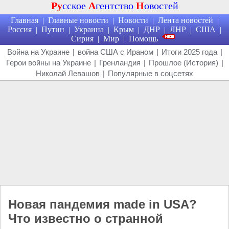
Ру
сское
А
гентство
Н
овостей
Главная
Главные новости
Новости
Лента новостей
|
|
|
|
Россия
Путин
Украина
Крым
ДНР
ЛНР
США
|
|
|
|
|
|
|
Сирия
Мир
Помощь
|
|
Война на Украине
|
война США с Ираном
|
Итоги 2025 года
|
Герои войны на Украине
|
Гренландия
|
Прошлое (История)
|
Николай Левашов
|
Популярные в соцсетях
Новая пандемия made in USA?
Что известно о странной