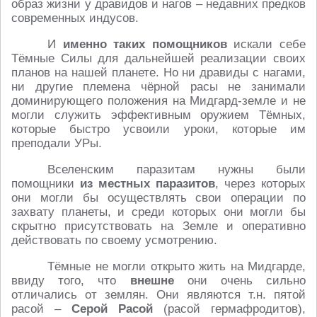
образ жизни у дравидов и нагов – недавних предков
современных индусов.
И
именно таких помощников
искали себе
Тёмные Силы для дальнейшей реализации своих
планов на нашей планете. Но ни дравиды с нагами,
ни другие племена чёрной расы не занимали
доминирующего положения на Мидгард-земле и не
могли служить эффективным оружием Тёмных,
которые быстро усвоили уроки, которые им
преподали УРы.
Вселенским паразитам нужны были
помощники
из местных паразитов
, через которых
они могли бы осуществлять свои операции по
захвату планеты, и среди которых они могли бы
скрытно присутствовать на Земле и оперативно
действовать по своему усмотрению.
Тёмные не могли открыто жить на Мидгарде,
ввиду того, что
внешне
они очень сильно
отличались от землян. Они являются т.н. пятой
расой –
Серой Расой
(расой гермафродитов),