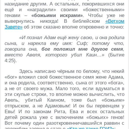
назидание другим. А остальных, покорившихся они
ещё и «наградили» своими «божественными»
генами –
«божьими искрами»
. Чтобы уже не
вывернулись никогда! В библейском
«Ветхом
Завете»
об этом сказано вполне откровенно и точно:
«И познал Адам ещё жену свою, и она родила
сына, и нарекла ему имя: Сиф; потому что,
говорила она,
бог положил мне другое семя
,
вместо Авеля, которого убил Каин…»
(Бытие
4:25).
Здесь написано чёрным по белому, что некий
«бог» вложил своё божественное семя жене Адама,
и она родила, соответственно, сына от этого «бога»,
а не от своего мужа. Мало того, если вдуматься в
эти скупые строки, то вполне можно вычислить, что
Авель, убитый Каином, тоже был «божьим»
отпрыском, а не Адамовым! И он бы первенцем у
Евы! И по законам Рита, Ева и всех остальных
детей рожала уже с включением «божьих» генов!
Вот почему один разоткровенничавшийся раввин с
апломбом заявил в статье
«Кто же такие ГОИ?»
: