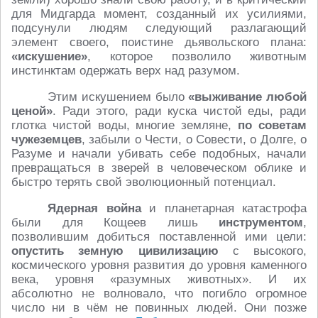
для Мидгарда момент, созданный их усилиями,
подсунули людям следующий разлагающий
элемент своего, поистине дьявольского плана:
«искушение»
, которое позволило животным
инстинктам одержать верх над разумом.
Этим искушением было
«выживание любой
ценой»
. Ради этого, ради куска чистой еды, ради
глотка чистой воды, многие земляне,
по советам
чужеземцев
, забыли о Чести, о Совести, о Долге, о
Разуме и начали убивать себе подобных, начали
превращаться в зверей в человеческом облике и
быстро терять свой эволюционный потенциал.
Ядерная война
и планетарная катастрофа
были для Кощеев лишь
инструментом
,
позволившим добиться поставленной ими цели:
опустить земную цивилизацию
с высокого,
космического уровня развития до уровня каменного
века, уровня «разумных животных». И их
абсолютно не волновало, что погибло огромное
число ни в чём не повинных людей. Они позже