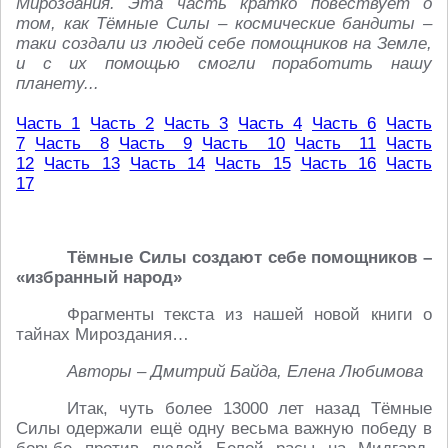
Мироздания. Эта часть кратко повествует о
том, как Тёмные Силы – космические бандиты –
таки создали из людей себе помощников на Земле,
и с их помощью смогли поработить нашу
планету...
Часть 1
Часть 2
Часть 3
Часть 4
Часть 6
Часть
7
Часть 8
Часть 9
Часть 10
Часть 11
Часть
12
Часть 13
Часть 14
Часть 15
Часть 16
Часть
17
Тёмные Силы создают себе помощников –
«избранный народ»
Фрагменты текста из нашей новой книги о
тайнах Мироздания…
Авторы – Дмитрий Байда, Елена Любимова
Итак, чуть более 13000 лет назад Тёмные
Силы одержали ещё одну весьма важную победу в