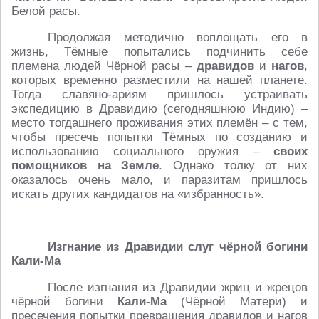
Белой расы.
Продолжая методично воплощать его в
жизнь, Тёмные попытались подчинить себе
племена людей Чёрной расы –
дравидов
и
нагов
,
которых временно разместили на нашей планете.
Тогда славяно-ариям пришлось устраивать
экспедицию в Дравидию (сегодняшнюю Индию) –
место тогдашнего проживания этих племён – с тем,
чтобы пресечь попытки Тёмных по созданию и
использованию социального оружия –
своих
помощников на Земле
. Однако толку от них
оказалось очень мало, и паразитам пришлось
искать других кандидатов на «избранность».
Изгнание из Дравидии слуг чёрной богини
Кали-Ма
После изгнания из Дравидии жриц и жрецов
чёрной богини
Кали-Ма
(Чёрной Матери) и
пресечения попытки превращения дравидов и нагов