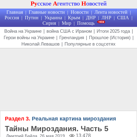
Ру
сское
А
гентство
Н
овостей
Главная
Главные новости
Новости
Лента новостей
|
|
|
|
Россия
Путин
Украина
Крым
ДНР
ЛНР
США
|
|
|
|
|
|
|
Сирия
Мир
Помощь
|
|
Война на Украине
|
война США с Ираном
|
Итоги 2025 года
|
Герои войны на Украине
|
Гренландия
|
Прошлое (История)
|
Николай Левашов
|
Популярные в соцсетях
Раздел 3.
Реальная картина мироздания
Тайны Мироздания. Часть 5
13 478
Дмитрий Байда
, 26 мая 2019