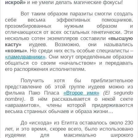
искрой»
и не умели делать магические фокусы!
Вот таким образом паразиты смогли создать
себе весьма эффективных помощников,
прозомбированных нужным образом и
отличающихся от всех остальных генетически. Эти
несколько сотен экземпляров составили
«высшую
касту»
иудеев. Возможно, они назывались
«коэны»
. Но среди них есть особые специалисты –
«ламедвавники»
. Они могут определённым образом
общаться со своим «начальством» и передавать
его распоряжения исполнителям.
Получить хотя бы приблизительное
представление об этой группе иудеев можно из
фильма Пако Пласа
«Второе имя»
(El segundo
nombre)
. В нём рассказывается о некой секте
«авраамитов», члены которой придерживаются
весьма странных обычаев и образа жизни…
До «исхода» из Египта оставалось около 230
лет, и это время, скорее всего, было использовано
иудеями для максимально широкого