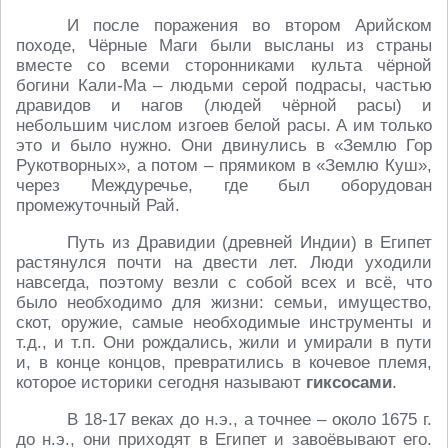
И после поражения во втором Арийском
походе, Чёрные Маги были высланы из страны
вместе со всеми сторонниками культа чёрной
богини Кали-Ма – людьми серой подрасы, частью
дравидов и нагов (людей чёрной расы) и
небольшим числом изгоев белой расы. А им только
это и было нужно. Они двинулись в «Землю Гор
Рукотворных», а потом – прямиком в «Землю Куш»,
через Междуречье, где был оборудован
промежуточный Рай.
Путь из Дравидии (древней Индии) в Египет
растянулся почти на двести лет. Люди уходили
навсегда, поэтому везли с собой всех и всё, что
было необходимо для жизни: семьи, имущество,
скот, оружие, самые необходимые инструменты и
т.д., и т.п. Они рождались, жили и умирали в пути
и, в конце концов, превратились в кочевое племя,
которое историки сегодня называют
гиксосами
.
В 18-17 веках до н.э., а точнее – около 1675 г.
до н.э., они приходят в Египет и завоёвывают его.