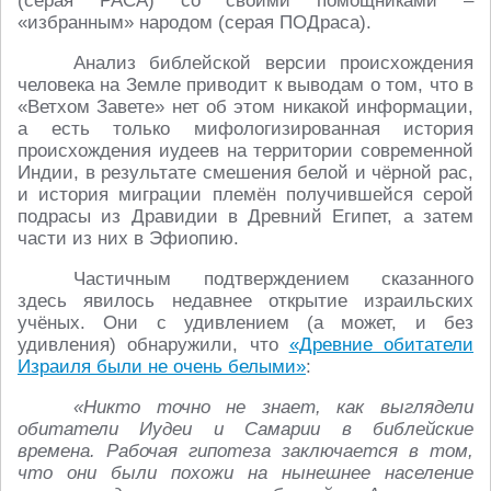
(серая РАСА) со своими помощниками –
«избранным» народом (серая ПОДраса).
Анализ библейской версии происхождения
человека на Земле приводит к выводам о том, что в
«Ветхом Завете» нет об этом никакой информации,
а есть только мифологизированная история
происхождения иудеев на территории современной
Индии, в результате смешения белой и чёрной рас,
и история миграции племён получившейся серой
подрасы из Дравидии в Древний Египет, а затем
части из них в Эфиопию.
Частичным подтверждением сказанного
здесь явилось недавнее открытие израильских
учёных. Они с удивлением (а может, и без
удивления) обнаружили, что
«Древние обитатели
Израиля были не очень белыми»
:
«Никто точно не знает, как выглядели
обитатели Иудеи и Самарии в библейские
времена. Рабочая гипотеза заключается в том,
что они были похожи на нынешнее население