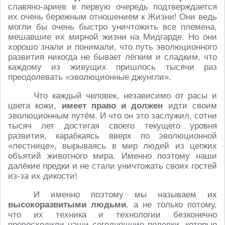
славяно-ариев в первую очередь подтверждается
их очень бережным отношением к Жизни! Они ведь
могли бы очень быстро уничтожить все племена,
мешавшие их мирной жизни на Мидгарде. Но они
хорошо знали и понимали, что путь эволюционного
развития никогда не бывает лёгким и сладким, что
каждому из живущих пришлось тысячи раз
преодолевать «эволюционные джунгли».
Что каждый человек, независимо от расы и
цвета кожи,
имеет право и должен
идти своим
эволюционным путём. И что он это заслужил, сотни
тысяч лет достигая своего текущего уровня
развития, карабкаясь вверх по эволюционной
«лестнице», вырываясь в мир людей из цепких
объятий животного мира. Именно поэтому наши
далёкие предки и не стали уничтожать своих гостей
из-за их дикости!
И именно поэтому мы называем их
высокоразвитыми людьми
, а не только потому,
что их техника и технологии безконечно
превосходили наши сегодняшние поделки, которые