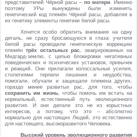
представителей Чёрной расы –
по матери
. Именно
поэтому УРы вынуждены были изменять
генетический код племён Чёрной расы, добавляя в
их генетику элементы генетики белой расы.
Хочется особо обратить внимание на одну
деталь, не сразу бросающуюся в глаза: учителя
белой расы проводили генетическую коррекцию
племён
трёх остальных рас
, эвакуированных на
Мидгард-землю, с целью блокировки негативных
поведенческих и психических установок, привычек
и реакций. Они прилагали колоссальные усилия,
столетиями терпели лишения и неудобства,
помогали, обучали и защищали племена других,
гораздо менее развитых рас, для того, чтобы
сохранить им жизнь
, чтобы помочь им встать на
нормальный, естественный путь эволюционного
развития. И они делали это не из корыстных
интересов, а потому, что это – абсолютно
нормально для настоящих Людей, это естественно
для настоящего, высокоразвитого Человека.
Высокий уровень эволюционного развития