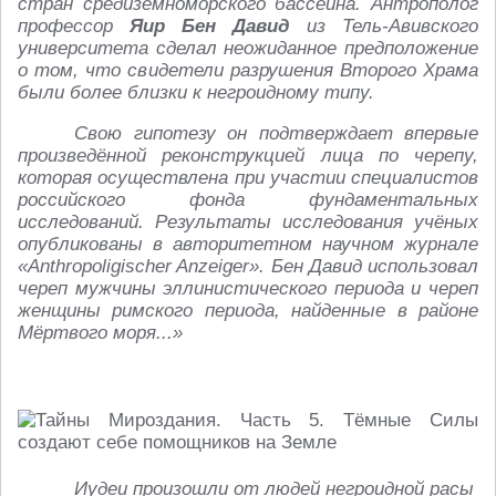
стран средиземноморского бассейна. Антрополог
профессор
Яир Бен Давид
из Тель-Авивского
университета сделал неожиданное предположение
о том, что свидетели разрушения Второго Храма
были более близки к негроидному типу.
Свою гипотезу он подтверждает впервые
произведённой реконструкцией лица по черепу,
которая осуществлена при участии специалистов
российского фонда фундаментальных
исследований. Результаты исследования учёных
опубликованы в авторитетном научном журнале
«Anthropoligischer Anzeiger». Бен Давид использовал
череп мужчины эллинистического периода и череп
женщины римского периода, найденные в районе
Мёртвого моря...»
Иудеи произошли от людей негроидной расы