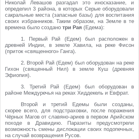
Николай Левашов разгадал это иносказание, и
определил 3 района, в которых Серые оборудовали
сакральные места (запасные базы) для воспитания
своих избранников. Таким образом, на Земле в те
времена было создано
три Рая
(Едема):
1. Первый Рай (Едем) был расположен в
древней Индии, в земле Хавила, на реке Фисон
(приток «священного» Ганга).
2. Второй Рай (Едем) был оборудован на реке
Гихон (священный Нил) в земле Куш (древняя
Эфиопия).
3. Третий Рай (Едем) был оборудован в
районе Междуречья на реках Хиддекель и Евфрат.
Второй и третий Едемы были созданы,
скорее всего, для подстраховки, после поражения
Чёрных Магов от славяно-ариев в первом Арийском
походе в Дравидию. Паразиты предусмотрели
возможность смены дислокации своих подопечных,
на случай возвращения Русов.