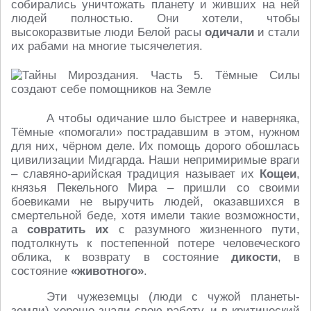
собирались уничтожать планету и живших на ней
людей полностью. Они хотели, чтобы
высокоразвитые люди Белой расы
одичали
и стали
их рабами на многие тысячелетия.
А чтобы одичание шло быстрее и наверняка,
Тёмные «помогали» пострадавшим в этом, нужном
для них, чёрном деле. Их помощь дорого обошлась
цивилизации Мидгарда. Наши непримиримые враги
– славяно-арийская традиция называет их
Кощеи
,
князья Пекельного Мира – пришли со своими
боевиками не выручить людей, оказавшихся в
смертельной беде, хотя имели такие возможности,
а
совратить их
с разумного жизненного пути,
подтолкнуть к постепенной потере человеческого
облика, к возврату в состояние
дикости
, в
состояние
«животного»
.
Эти чужеземцы (люди с чужой планеты-
земли) хорошо знали свою работу, и в критический