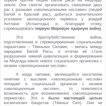
борьбе против людей Белой расы на Мидгард-
земле. Они смогли организовать смешение двух
рас с разными «эволюционными числами» (людей
Белой и Красной рас), добиться значительного
усиления эволюционного перекоса у вождей
Антлани (Атлантиды) и, благодаря этому,
спровоцировать
первую Мировую ядерную войну
.
Эта братоубийственная война,
подготовленная и спровоцированная социальными
паразитами – Тёмными Силами, – велась между
народами Белой Расы, и итогом её стало
разрушение земной цивилизации и формирование
на Мидгард-земле нового социального организма с
низким «эволюционным числом».
А когда человек, являющийся носителем
генетики с высоким «эволюционным числом»
попадает в социальный организм с низким
«эволюционным числом», то появляется
возможность для возникновения «эволюционных
перекосов». Это и
было настоящей целью
космических бандитов (Тёмных Сил). Они не