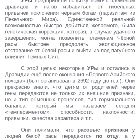
УРы
предприняли попытку помочь племенам
дравидов и нагов избавиться от гибельных
привычек поклонения чёрным богам (паразитам из
Пекельного Мира). Единственной реальной
возможностью быстро добиться желаемого, была
генетическая коррекция, которая, в случае удачного
завершения, могла позволить племенам Чёрной
расы быстрее преодолеть эволюционное
отставание от белой расы и выйти из-под пагубного
влияния Тёмных Сил.
С этой целью некоторые
УРы
и остались в
Дравидии ещё после окончания «Первого Арийского
похода» (был организован в 2692 году до н.э.). Они
прекрасно знали, что детям от родителей через
гены передаются не только их внешние признаки,
но и тип обменных процессов, тип гормонального
баланса, который мы называем сегодня
«темпераментом», способности, наклонности,
привычки, качества характера и т.п.
Они понимали, что
расовые признаки
у
людей белой расы передаются
по отцу
, а у