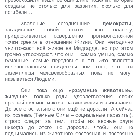
созданы не столько для развития, сколько для
погибели…
Хвалёные сегодняшние
демократы
,
загадившие собой почти всю планету,
придерживаются совершенно противоположной
точки зрения в отношении Жизни. Они методично
уничтожают всё живое на Мидгарде, но при этом
громко утверждают, что они – самые умные, самые
гуманные, самые передовые и т.п. Это является
исчерпывающим свидетельством того, что эти
экземпляры человекообразных пока не могут
называться Людьми.
Они пока ещё
«разумные животные»
,
живущие только ради удовлетворения своих
простейших инстинктов: размножения и выживания.
До всего остального они ещё не доросли. А сейчас
их хозяева (Тёмные Силы – социальные паразиты),
строго следят за тем, чтобы их верные слуги
никогда до этого не доросли, чтобы они не
поднимались из животного состояния и постоянно