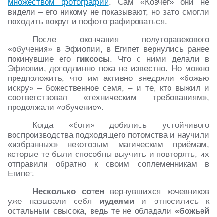
множеством фотографий
. Сам «Ковчег» они не
видели – его никому не показывают, но зато смогли
походить вокруг и пофотографироваться.
После окончания полуторавекового
«обучения» в Эфиопии, в Египет вернулись ранее
покинувшие его
гиксосы
. Что с ними делали в
Эфиопии, доподлинно пока не известно. Но можно
предположить, что им активно внедряли «божью
искру» – божественное семя, – и те, кто выжил и
соответствовал «техническим требованиям»,
продолжали «обучение».
Когда «боги» добились устойчивого
воспроизводства подходящего потомства и научили
«избранных» некоторым магическим приёмам,
которые те были способны выучить и повторять, их
отправили обратно к своим соплеменникам в
Египет.
Несколько сотен
вернувшихся кочевников
уже называли себя
иудеями
и относились к
остальным свысока, ведь те не обладали
«божьей