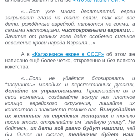
«…Вот уже много десятилетий евреи
закрывают глаза на такие связи, так как все
дети, рождённые еврейкой, являются не гоями, а
самыми настоящими,
чистокровными евреями
…
Зачатие от разных гоев даёт особенно сильное
освежение крови народа Израиля…»
А в
«Катахезисе еврея в СССР»
об этом же
написано ещё более чётко, откровенно и без всякого
кокетства:
«…Если не удаётся блокировать и
“засушить» молодых и перспективных русских,
делайте их управляемыми
. Привлекайте их в
свои компании, создавайте вокруг них плотное
кольцо еврейского окружения, лишайте их
контактов и знакомств помимо вас.
Вынуждайте
их жениться на еврейских женщинах
и только
после этого, открывайте им “зелёную улицу”. Не
бойтесь,
их дети всё равно будут нашими
, чей
бы бычок ни скакал,
телёночек будет наш
.