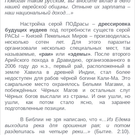
Помогая таким русским, вы вносите вклад в дело
нашей еврейской общины. Отныне их зарплата –
наш национальный доход…»
Настройка серой ПОДрасы –
дрессировка
будущих иудеев
под потребности существ серой
РАСЫ – Князей Пекельных Миров – производилась
несколько сотен лет. Для этого паразиты
организовали несколько специальных мест, так
называемые,
«раи»
или
«эдемы»
. После второго
Арийского похода в Дравидию, организованного в
2006 году до н.э., первый рай, расположенный в
земле Хавила в древней Индии, стал более
недоступен для рабов чёрной богини Кали-Ма. Это
сакральное место охранялось Белыми Магами, а
побеждённых Чёрных Магов и остальных слуг
Чёрных богов выслали из страны. И они ушли, но
ушли, как потом стало ясно, на заранее
подготовленные позиции.
В Библии не зря написано, что «
…Из Едема
выходила река для орошения рая; и потом
разделилась на четыре реки...»
(Бытие. 2:10).