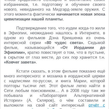
избранников, т.е. подготовку и обучение своего
нового, невиданного на Мидгард-земле оружия. С
этого момента фактически
начинается новая эпоха
цивилизации нашей планеты
.
Подтверждение того, что иудеи когда-то жили
в Эфиопии, неожиданно нашлось в Интернете, в
одном из фильмов Дэна Крикшенка из очень
интересной серии «
80 чудес света».
Седьмой
фильм, называющийся «
От Иордании до
Эфиопии»,
кратко повествует о том, что в пустыне,
в скрытом от глаз месте, до сих пор хранится т.н.
«Ковчег завета»
.
Кстати сказать, в этом фильме показано ещё
много интересного: и мозаика в иорданской церкви
с надписями по-русски, и книга Марии, которой
полторы тысячи лет. Этот фильм легко найти в
Сети любым поисковиком… А в 2008 году там же
побывала и «Лаборатория Альтернативной
Истории» (А. Скляров), о чём составили и
выложили на свой сайт интересный
отчёт с