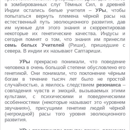
в зомбированных слуг Тёмных Сил, в древней
Индии остались белые учителя –
УРы
, чтобы
попытаться вернуть племена чёрной расы на
естественный путь эволюционного развития, дав
им нужные для этого знания и скорректировав
некоторые их генетические качества. Индусы и
сегодня помнят о том, что знания им принесли
семь белых Учителей
(Риши), пришедшие с
севера. В индии их называют Саптариши.
УРы
прекрасно понимали, что поведение
человека в очень большой степени обусловлено его
генетикой. Они понимали, что поклонение чёрным
богам в течение тысяч лет было не простой
случайностью, а явилось следствием
резонанса
–
совпадения чувств и эмоций, вызываемых этими
культами, с психическими и поведенческими
особенностями (некоторые называют это «уровнем
звучания»), присущими генетике людей чёрной
(негроидной) расы того уровня эволюционного
развития.