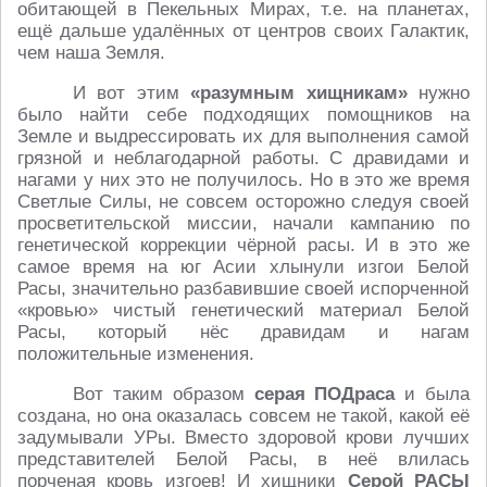
обитающей в Пекельных Мирах, т.е. на планетах,
ещё дальше удалённых от центров своих Галактик,
чем наша Земля.
И вот этим
«разумным хищникам»
нужно
было найти себе подходящих помощников на
Земле и выдрессировать их для выполнения самой
грязной и неблагодарной работы. С дравидами и
нагами у них это не получилось. Но в это же время
Светлые Силы, не совсем осторожно следуя своей
просветительской миссии, начали кампанию по
генетической коррекции чёрной расы. И в это же
самое время на юг Асии хлынули изгои Белой
Расы, значительно разбавившие своей испорченной
«кровью» чистый генетический материал Белой
Расы, который нёс дравидам и нагам
положительные изменения.
Вот таким образом
серая ПОДраса
и была
создана, но она оказалась совсем не такой, какой её
задумывали УРы. Вместо здоровой крови лучших
представителей Белой Расы, в неё влилась
порченая кровь изгоев! И хищники
Серой РАСЫ