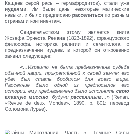
Кащеев серой расы – гермафродитов), стали уже
иудеями
. Им были даны некоторые магические
навыки, и было предписано
расселиться
по разным
странам и континентам.
Свидетельством этому является книга
Жозефа Эрнеста
Ренана
(1823-1892), французского
философа, историка религии и семитолога, о
предназначении иудеев, в которой он откровенно
заявил следующее:
«…Израилю не была предназначена судьба
обычной нации, прикреплённой к своей земле; его
удел был стать бродилом для всего мира.
Рассеяние было одной из предпосылок его
истории; ему предназначено было исполнить
свою
главную миссию
, будучи
рассеянным
…»
(Renan,
«Revue de deux Mondes», 1890, p. 801; перевод
Соломона Лурье).