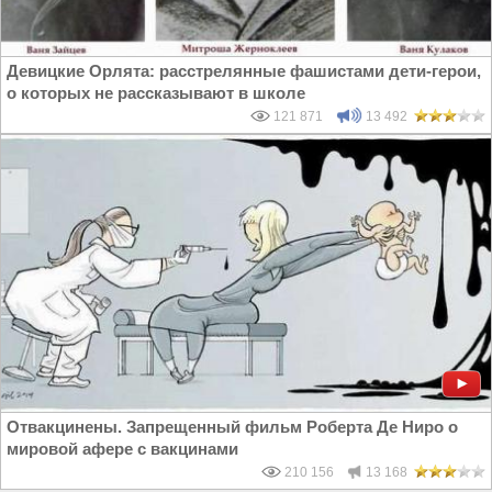
Девицкие Орлята: расстрелянные фашистами дети-герои,
о которых не рассказывают в школе
121 871
13 492
Отвакцинены. Запрещенный фильм Роберта Де Ниро о
мировой афере с вакцинами
210 156
13 168