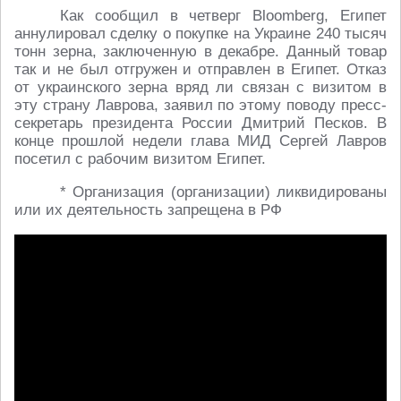
Как сообщил в четверг Bloomberg, Египет
аннулировал сделку о покупке на Украине 240 тысяч
тонн зерна, заключенную в декабре. Данный товар
так и не был отгружен и отправлен в Египет. Отказ
от украинского зерна вряд ли связан с визитом в
эту страну Лаврова, заявил по этому поводу пресс-
секретарь президента России Дмитрий Песков. В
конце прошлой недели глава МИД Сергей Лавров
посетил с рабочим визитом Египет.
* Организация (организации) ликвидированы
или их деятельность запрещена в РФ