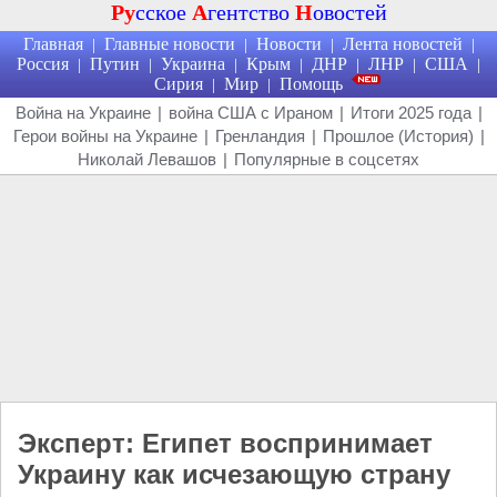
Ру
сское
А
гентство
Н
овостей
Главная
Главные новости
Новости
Лента новостей
|
|
|
|
Россия
Путин
Украина
Крым
ДНР
ЛНР
США
|
|
|
|
|
|
|
Сирия
Мир
Помощь
|
|
Война на Украине
|
война США с Ираном
|
Итоги 2025 года
|
Герои войны на Украине
|
Гренландия
|
Прошлое (История)
|
Николай Левашов
|
Популярные в соцсетях
Эксперт: Египет воспринимает
Украину как исчезающую страну