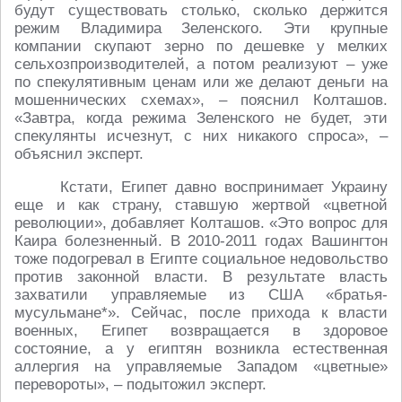
будут существовать столько, сколько держится
режим Владимира Зеленского. Эти крупные
компании скупают зерно по дешевке у мелких
сельхозпроизводителей, а потом реализуют – уже
по спекулятивным ценам или же делают деньги на
мошеннических схемах», – пояснил Колташов.
«Завтра, когда режима Зеленского не будет, эти
спекулянты исчезнут, с них никакого спроса», –
объяснил эксперт.
Кстати, Египет давно воспринимает Украину
еще и как страну, ставшую жертвой «цветной
революции», добавляет Колташов. «Это вопрос для
Каира болезненный. В 2010-2011 годах Вашингтон
тоже подогревал в Египте социальное недовольство
против законной власти. В результате власть
захватили управляемые из США «братья-
мусульмане*». Сейчас, после прихода к власти
военных, Египет возвращается в здоровое
состояние, а у египтян возникла естественная
аллергия на управляемые Западом «цветные»
перевороты», – подытожил эксперт.