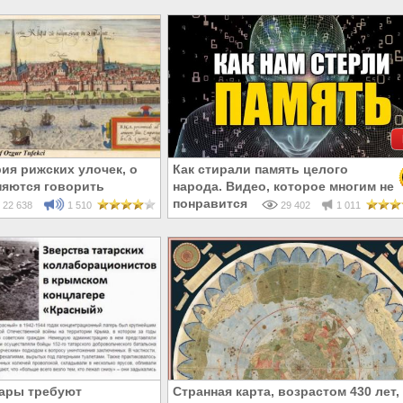
ия рижских улочек, о
Как стирали память целого
няются говорить
народа. Видео, которое многим не
кскурсоводы
понравится
22 638
1 510
29 402
1 011
ары требуют
Странная карта, возрастом 430 лет,