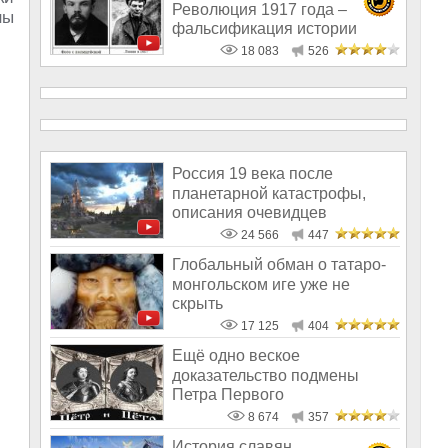
Революция 1917 года –
ны
фальсификация истории
18 083
526
Россия 19 века после
планетарной катастрофы,
описания очевидцев
24 566
447
Глобальный обман о татаро-
монгольском иге уже не
скрыть
17 125
404
Ещё одно веское
доказательство подмены
Петра Первого
8 674
357
История славян.