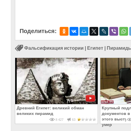
Поделиться:
Фальсификация истории
|
Египет
|
Пирамид
Древний Египет: великий обман
Крупный подл
великих пирамид
документов в
этого выступ
8 427
63
умер