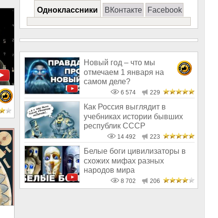
Одноклассники
ВКонтакте
Facebook
Новый год – что мы
отмечаем 1 января на
самом деле?
6 574
229
Как Россия выглядит в
учебниках истории бывших
республик СССР
14 492
223
Белые боги цивилизаторы в
схожих мифах разных
народов мира
8 702
206