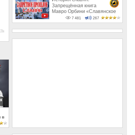
Запрещённая книга
Мавро Орбини «Славянское
царство»
7 481
267
ть
 в