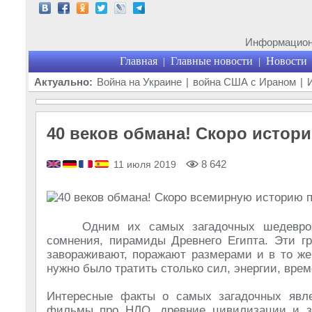
Информационн
Главная
Главные новости
Новости
|
|
Актуально:
Война на Украине
|
война США с Ираном
|
40 веков обмана! Скоро истор
8 642
11 июля 2019
Одним их самых загадочных шедевро
сомнения, пирамиды Древнего Египта. Эти г
завораживают, поражают размерами и в то же
нужно было тратить столько сил, энергии, вре
Интересные факты о самых загадочных явл
фильмы про НЛО, древние цивилизации и за