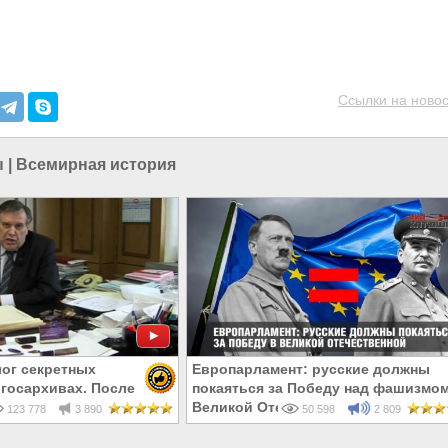
Ссылки на новос
ы
|
Всемирная история
ог секретных
Европарламент: русские должны
 госархивах. После
покаяться за Победу над фашизмом
ления депутат Илюхин
Великой Отечественной войне
123 778
3 890
50 598
2 809