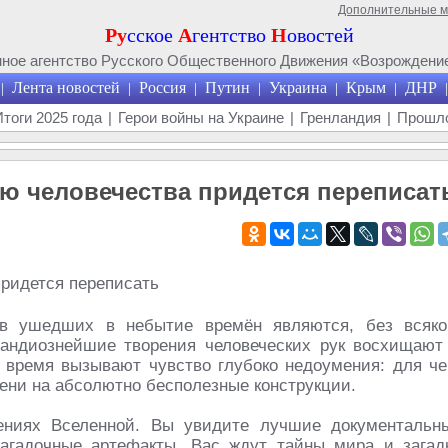
Дополнительные 
Ру
сское
А
гентство
Н
овостей
ое агентство Русского Общественного Движения «Возрождение
Лента новостей
Россия
Путин
Украина
Крым
ДНР
|
|
|
|
|
|
|
Итоги 2025 года
|
Герои войны на Украине
|
Гренландия
|
Прошло
ию человечества придется переписат
в ушедших в небытие времён являются, без всяко
рандиознейшие творения человеческих рук восхищают
 время вызывают чувство глубоко недоумения: для че
мени на абсолютно бесполезные конструкции.
ениях Вселенной. Вы увидите лучшие документальн
гадочные артефакты. Вас ждут тайны мира и загад