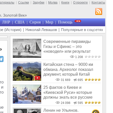
материалы
|
Ссылки
|
Зарубки
|
Молва
|
Книги
|
О проекте
|
Контакты
. Золотой Век»
ЛНР
США
Сирия
Мир
Помощь
|
|
|
|
е (История)
|
Николай Левашов
|
Популярные в соцсетях
Современные пирамиды
Гизы и Сфинкс – это
ь
«новодел» или результат
«реставрации» фаль
1 208
Китайская стена – 9000 км
обмана. Археолог показал
документ, который Китай
скрывал
31 669
695
го
 и
25 фактов о Киеве и
го
«Киевской Руси» которые
должны знать все русские
24 098
595
ые
Ленин не Ульянов.
ки