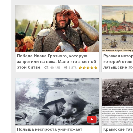
Победа Ивана Грозного, которую
Русская истор
запретили на века. Мало кто знает об
которой стес
этой битве. Почему?
латышские э
49 485
1 876
Польша неспроста уничтожает
Крымские тат