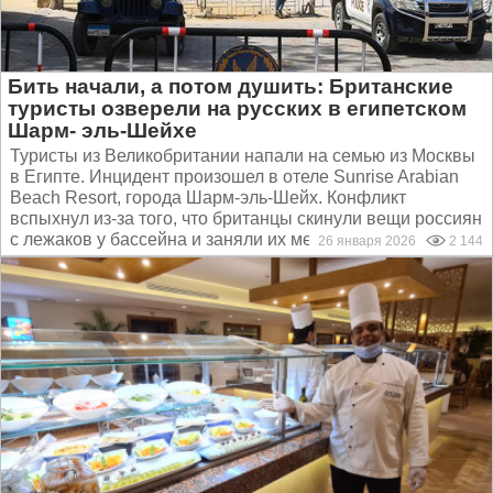
Бить начали, а потом душить: Британские
туристы озверели на русских в египетском
Шарм- эль-Шейхе
Туристы из Великобритании напали на семью из Москвы
в Египте. Инцидент произошел в отеле Sunrise Arabian
Beach Resort, города Шарм-эль-Шейх. Конфликт
вспыхнул из-за того, что британцы скинули вещи россиян
с лежаков у бассейна и заняли их места, вернувшихся к...
26 января 2026
2 144