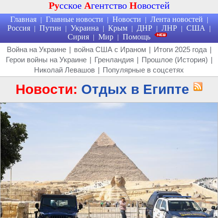
Ру
сское
А
гентство
Н
овостей
Главная
Главные новости
Новости
Лента новостей
|
|
|
|
Россия
Путин
Украина
Крым
ДНР
ЛНР
США
|
|
|
|
|
|
|
Сирия
Мир
Помощь
|
|
Война на Украине
|
война США с Ираном
|
Итоги 2025 года
|
Герои войны на Украине
|
Гренландия
|
Прошлое (История)
|
Николай Левашов
|
Популярные в соцсетях
Новости:
Отдых в Египте