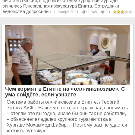
числе из России, в одном из отелей курортной Хургады,
занялась Генеральная прокуратура Египта. Сотрудники
ведомства допросили шеф-повара, помощника...
1 ноября 2021
1 845
13
Чем кормят в Египте на «олл-инклюзиве». С
ума сойдёте, если узнаете
Система работы олл-инклюзив в Египте. / Георгий
Зотов / АиФ – Начнём с того, что сразу надо понимать
– отелям это выгодно, иначе бы они так не работали,
– объясняет владелец крупного турагентства в
Хургаде Мохаммед Шабир. – Поэтому вам не удастся
«отбить путёвку»...